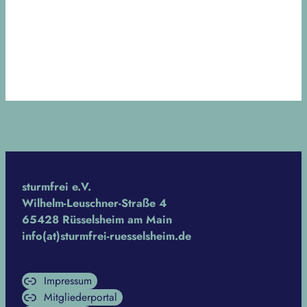
sturmfrei e.V.
Wilhelm-Leuschner-Straße 4
65428 Rüsselsheim am Main
info(at)sturmfrei-ruesselsheim.de
Impressum
Mitgliederportal